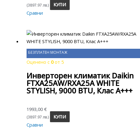
КУПИ
(3897.97 лв.)
Сравни
БЕЗПЛАТЕН МОНТАЖ
Оценено с
0
от 5
Инверторен климатик Daikin
FTXA25AW/RXA25A WHITE
STYLISH, 9000 BTU, Клас A+++
1993,00
€
КУПИ
(3897.97 лв.)
Сравни