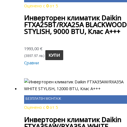
Оценено с
0
от 5
Инверторен климатик Daikin
FTXA25BT/RXA25A BLACKWOOD
STYLISH, 9000 BTU, Клас A+++
1993,00
€
КУПИ
(3897.97 лв.)
Сравни
БЕЗПЛАТЕН МОНТАЖ
Оценено с
0
от 5
Инверторен климатик Daikin
FTXA35AW/RXA35A WHITE