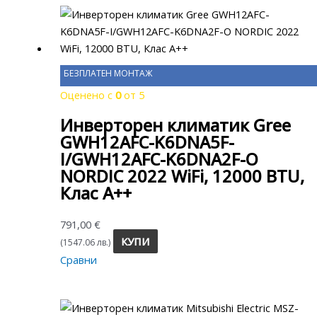
БЕЗПЛАТЕН МОНТАЖ
Оценено с
0
от 5
Инверторен климатик Gree
GWH12AFC-K6DNA5F-
I/GWH12AFC-K6DNA2F-O
NORDIC 2022 WiFi, 12000 BTU,
Клас A++
791,00
€
КУПИ
(1547.06 лв.)
Сравни