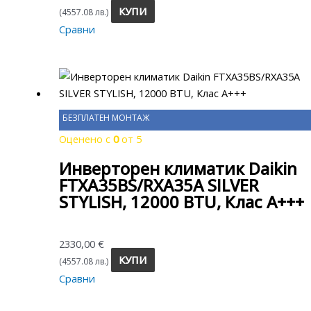
КУПИ
(4557.08 лв.)
Сравни
БЕЗПЛАТЕН МОНТАЖ
Оценено с
0
от 5
Инверторен климатик Daikin
FTXA35BS/RXA35A SILVER
STYLISH, 12000 BTU, Клас A+++
2330,00
€
КУПИ
(4557.08 лв.)
Сравни