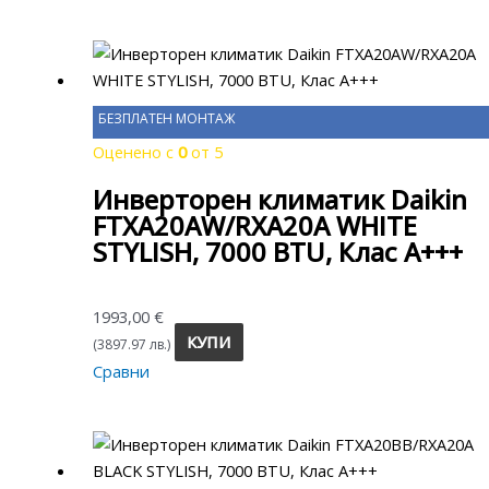
БЕЗПЛАТЕН МОНТАЖ
Оценено с
0
от 5
Инверторен климатик Daikin
FTXA20AW/RXA20A WHITE
STYLISH, 7000 BTU, Клас A+++
1993,00
€
КУПИ
(3897.97 лв.)
Сравни