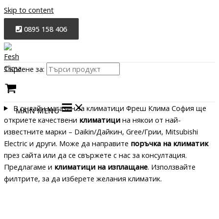
Skip to content
0895 158 406
Търсене за:
В онлайн магазин за климатици Фреш Клима София ще
MAIN MENU
откриете качествени
климатици
на някои от най-
известните марки – Daikin/Дайкин, Gree/Грии, Mitsubishi
Electric и други. Може да направите
поръчка на климатик
през сайта или да се свържете с нас за консултация.
Предлагаме и
климатици на изплащане
. Използвайте
филтрите, за да изберете желания климатик.