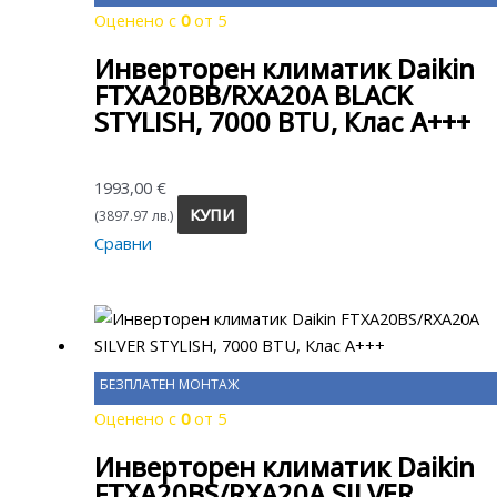
Оценено с
0
от 5
Инверторен климатик Daikin
FTXA20BB/RXA20A BLACK
STYLISH, 7000 BTU, Клас A+++
1993,00
€
КУПИ
(3897.97 лв.)
Сравни
БЕЗПЛАТЕН МОНТАЖ
Оценено с
0
от 5
Инверторен климатик Daikin
FTXA20BS/RXA20A SILVER