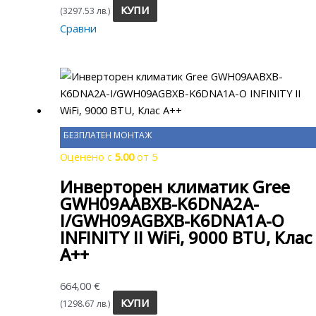
КУПИ
(3297.53 лв.)
Сравни
БЕЗПЛАТЕН МОНТАЖ
Оценено с
5.00
от 5
Инверторен климатик Gree
GWH09AABXB-K6DNA2A-
I/GWH09AGBXB-K6DNA1A-O
INFINITY II WiFi, 9000 BTU, Клас
A++
664,00
€
КУПИ
(1298.67 лв.)