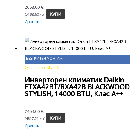
2658,00
€
КУПИ
(5198.60 лв.)
Сравни
БЕЗПЛАТЕН МОНТАЖ
Оценено с
0
от 5
Инверторен климатик Daikin
FTXA42BT/RXA42B BLACKWOOD
STYLISH, 14000 BTU, Клас A++
2463,00
€
КУПИ
(4817.21 лв.)
Сравни