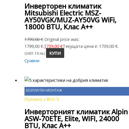
Инверторен климатик
Mitsubishi Electric MSZ-
AY50VGK/MUZ-AY50VG WiFi,
18000 BTU, Клас A++
1799,00
€
Original price was:
1799,00 €.
1739,00
€
Текущата цена е: 1739,00 €.
КУПИ
(3401.19 лв.)
Сравни
БЕЗПЛАТЕН МОНТАЖ
Оценено с
0
от 5
Инверторният климатик Alpin
ASW-70ETE, Elite, WIFI, 24000
BTU, Клас А++