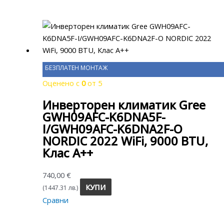
БЕЗПЛАТЕН МОНТАЖ
Оценено с
0
от 5
Инверторен климатик Gree
GWH09AFC-K6DNA5F-
I/GWH09AFC-K6DNA2F-O
NORDIC 2022 WiFi, 9000 BTU,
Клас A++
740,00
€
КУПИ
(1447.31 лв.)
Сравни