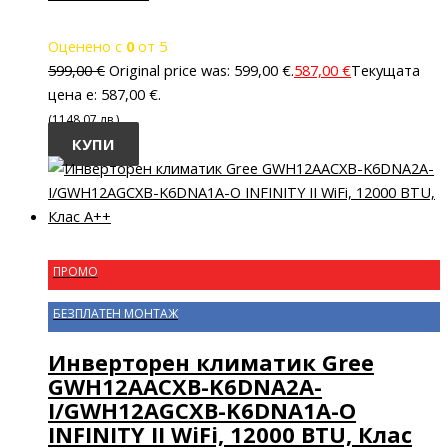
Оценено с
0
от 5
599,00
€
Original price was: 599,00 €.
587,00
€
Текущата
цена е: 587,00 €.
(1148.07 лв.)
КУПИ
ПРОМО
БЕЗПЛАТЕН МОНТАЖ
Инверторен климатик Gree
GWH12AACXB-K6DNA2A-
I/GWH12AGCXB-K6DNA1A-O
INFINITY II WiFi, 12000 BTU, Клас