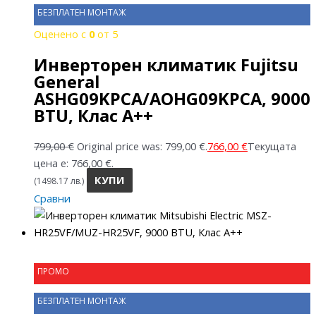
БЕЗПЛАТЕН МОНТАЖ
Оценено с
0
от 5
Инверторен климатик Fujitsu
General
ASHG09KPCA/AOHG09KPCA, 9000
BTU, Клас A++
799,00
€
Original price was: 799,00 €.
766,00
€
Текущата
цена е: 766,00 €.
КУПИ
(1498.17 лв.)
Сравни
ПРОМО
БЕЗПЛАТЕН МОНТАЖ