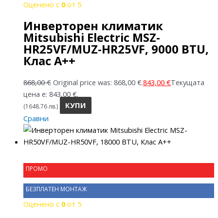
Оценено с
0
от 5
Инверторен климатик
Mitsubishi Electric MSZ-
HR25VF/MUZ-HR25VF, 9000 BTU,
Клас A++
868,00
€
Original price was: 868,00 €.
843,00
€
Текущата
цена е: 843,00 €.
КУПИ
(1648.76 лв.)
Сравни
ПРОМО
БЕЗПЛАТЕН МОНТАЖ
Оценено с
0
от 5