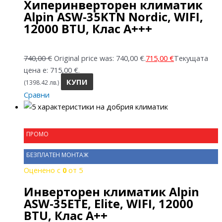
Хиперинверторен климатик
Alpin ASW-35KTN Nordic, WIFI,
12000 BTU, Клас А+++
740,00
€
Original price was: 740,00 €.
715,00
€
Текущата
цена е: 715,00 €.
КУПИ
(1398.42 лв.)
Сравни
ПРОМО
БЕЗПЛАТЕН МОНТАЖ
Оценено с
0
от 5
Инверторен климатик Alpin
ASW-35ETE, Elite, WIFI, 12000
BTU, Клас А++