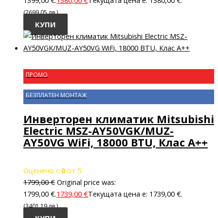
1399,00 €.
1380,00
€
Текущата цена е: 1380,00 €.
(2699.05 лв.)
КУПИ
ПРОМО
БЕЗПЛАТЕН МОНТАЖ
Инверторен климатик Mitsubishi
Electric MSZ-AY50VGK/MUZ-
AY50VG WiFi, 18000 BTU, Клас A++
Оценено с
0
от 5
1799,00
€
Original price was:
1799,00 €.
1739,00
€
Текущата цена е: 1739,00 €.
(3401.19 лв.)