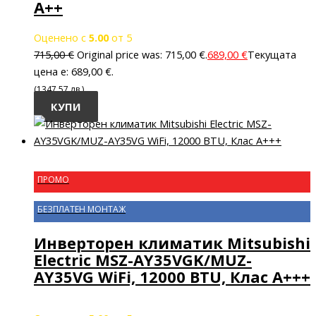
A++
Оценено с
5.00
от 5
715,00
€
Original price was: 715,00 €.
689,00
€
Текущата
цена е: 689,00 €.
(1347.57 лв.)
КУПИ
ПРОМО
БЕЗПЛАТЕН МОНТАЖ
Инверторен климатик Mitsubishi
Electric MSZ-AY35VGK/MUZ-
AY35VG WiFi, 12000 BTU, Клас A+++