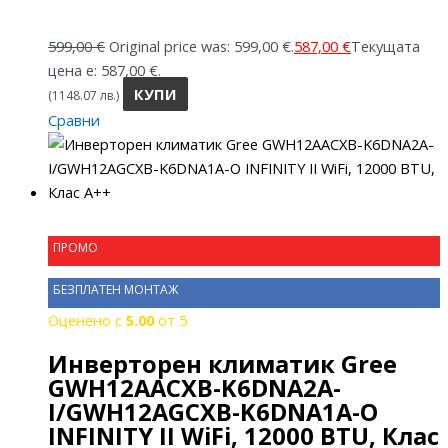
599,00
€
Original price was: 599,00 €.
587,00
€
Текущата
цена е: 587,00 €.
КУПИ
(1148.07 лв.)
Сравни
ПРОМО
БЕЗПЛАТЕН МОНТАЖ
Оценено с
5.00
от 5
Инверторен климатик Gree
GWH12AACXB-K6DNA2A-
I/GWH12AGCXB-K6DNA1A-O
INFINITY II WiFi, 12000 BTU, Клас