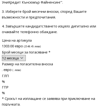
УниКредит Кънсюмър Файненсинг"
.
3. Изберете
брой месечни вноски
, според
Вашите
възможности и предпочитания
.
4. Завършете кандидатстването
изцяло дигитално
или
очаквайте телефонно обаждане.
Цена на артикула
1303
.
00
евро
(
2548
.
45
лева
)
Брой месеци за погасяване *
Размер на погасителна вноска
.
евро
(
.
лева
)
ГЛП
%
ГПР
%
* Срокът на изплащане се заявява при приключване на
поръчката.