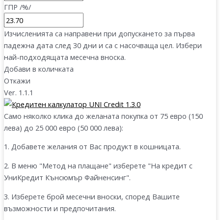
ГПР /%/
Изчисленията са направени при допускането за първа
падежна дата след 30 дни и са с насочваща цел. Избери
най-подходящата месечна вноска.
Добави в количката
Откажи
Ver. 1.1.1
Само няколко клика до желаната покупка от 75 евро (150
лева) до 25 000 евро (50 000 лева):
1. Добавете желания от Вас продукт в кошницата.
2. В меню
"Метод на плащане"
изберете
"На кредит с
УниКредит Кънсюмър Файненсинг"
.
3. Изберете
брой месечни вноски
, според
Вашите
възможности и предпочитания
.