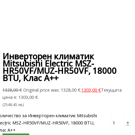
Инверторен климатик
Mitsubishi Electric MSZ-
HR50VF/MUZ-HR50VF, 18000
BTU, Клас A++
1328,00
€
Original price was: 1328,00 €.
1303,00
€
Текущата
цена е: 1303,00 €.
(2548.45 лв.)
оличество за Инверторен климатик Mitsubishi
-
+
lectric MSZ-HR50VF/MUZ-HR50VF, 18000 BTU,
лас A++