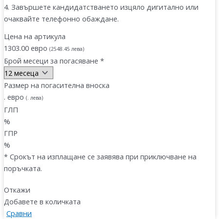
4. Завършете кандидатстването
изцяло дигитално
или
очаквайте телефонно обаждане.
Цена на артикула
1303
.
00
евро
(
2548
.
45
лева
)
Брой месеци за погасяване *
Размер на погасителна вноска
.
евро
(
.
лева
)
ГЛП
%
ГПР
%
* Срокът на изплащане се заявява при приключване на
поръчката.
Откажи
Добавете в количката
Сравни