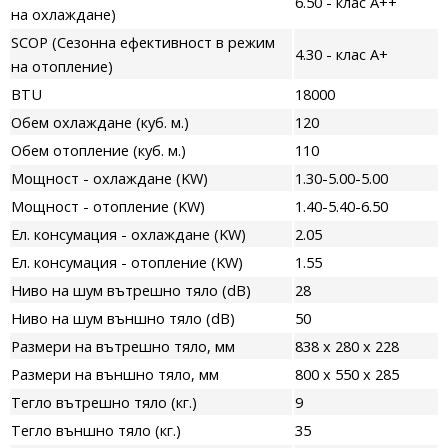
6.50 - клас A++
на охлаждане)
SCOP (Сезонна ефективност в режим
4.30 - клас A+
на отопление)
BTU
18000
Обем охлаждане (куб. м.)
120
Обем отопление (куб. м.)
110
Мощност - охлаждане (KW)
1.30-5.00-5.00
Мощност - отопление (KW)
1.40-5.40-6.50
Ел. консумация - охлаждане (KW)
2.05
Ел. консумация - отопление (KW)
1.55
Ниво на шум вътрешно тяло (dB)
28
Ниво на шум външно тяло (dB)
50
Размери на вътрешно тяло, мм
838 х 280 x 228
Размери на външно тяло, мм
800 х 550 x 285
Тегло вътрешно тяло (кг.)
9
Тегло външно тяло (кг.)
35